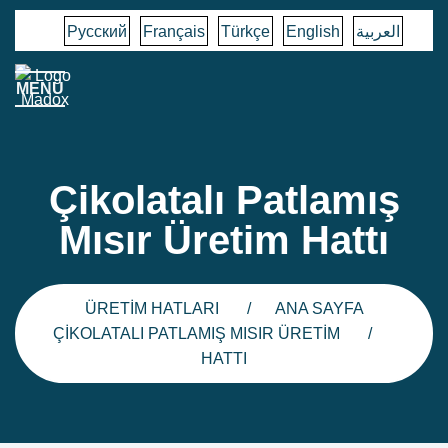
Русский
Français
Türkçe
English
العربية
MENÜ
Çikolatalı Patlamış
Mısır Üretim Hattı
ÜRETIM HATLARI
ANA SAYFA
ÇIKOLATALI PATLAMIŞ MISIR ÜRETIM
HATTI