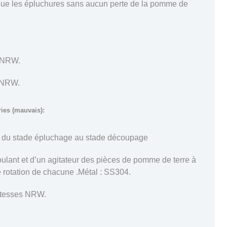
 que les épluchures sans aucun perte de la pomme de
s NRW.
s NRW.
ies (mauvais):
re du stade épluchage au stade découpage
roulant et d’un agitateur des pièces de pomme de terre à
e rotation de chacune .Métal : SS304.
vitesses NRW.