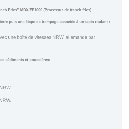
ench Fries’’ MDX/FF1000 (Processus de french fries) :
rre puis une étape de trempage associée à un tapis roulant :
vec une boîte de vitesses NRW, allemande par
des sédiments et poussières:
s NRW.
s NRW.