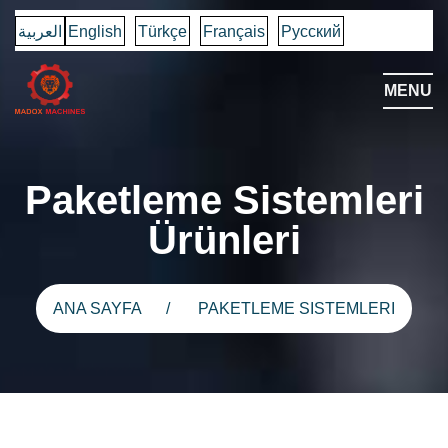
العربية
English
Türkçe
Français
Русский
MENU
Paketleme Sistemleri
Ürünleri
ANA SAYFA
PAKETLEME SISTEMLERI