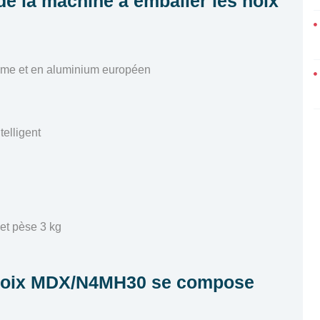
de la machine à emballer les noix
rome et en aluminium européen
elligent
et pèse 3 kg
 noix MDX/N4MH30 se compose