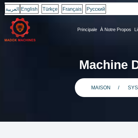
العربية
English
Türkçe
Français
Русский
Principale
À Notre Propos
L
Machine 
MAISON
SYS