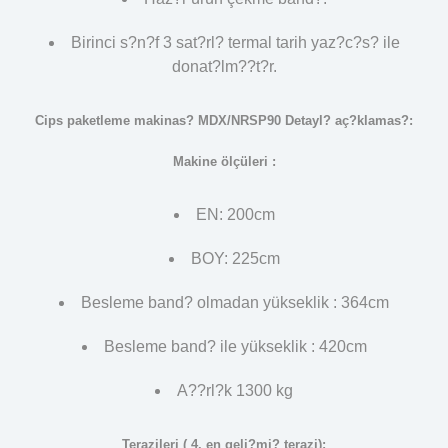
Birinci s?n?f 3 sat?rl? termal tarih yaz?c?s? ile
donat?lm??t?r.
Cips paketleme makinas? MDX/NRSP90 Detayl? aç?klamas?:
Makine ölçüleri :
EN: 200cm
BOY: 225cm
Besleme band? olmadan yükseklik : 364cm
Besleme band? ile yükseklik : 420cm
A??rl?k 1300 kg
Terazileri ( 4. en geli?mi? terazi):