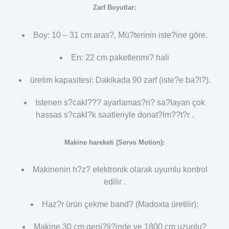
Zarf Boyutlar:
Boy: 10 – 31 cm aras?, Mü?terinin iste?ine göre.
En: 22 cm paketlenmi? hali
üretim kapasitesi: Dakikada 90 zarf (iste?e ba?l?).
Istenen s?cakl??? ayarlamas?n? sa?layan çok
hassas s?cakl?k saatleriyle donat?lm??t?r .
Makine hareketi (Servo Motion):
Makinenin h?z? elektronik olarak uyumlu kontrol
edilir .
Haz?r ürün çekme band? (Madoxta üretilir):
Makine 30 cm geni?li?inde ve 1800 cm uzunlu?