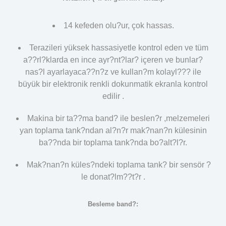
14 kefeden olu?ur, çok hassas.
Terazileri yüksek hassasiyetle kontrol eden ve tüm
a??rl?klarda en ince ayr?nt?lar? içeren ve bunlar?
nas?l ayarlayaca??n?z ve kullan?m kolayl??? ile
büyük bir elektronik renkli dokunmatik ekranla kontrol
edilir .
Makina bir ta??ma band? ile beslen?r ,melzemeleri
yan toplama tank?ndan al?n?r mak?nan?n külesinin
ba??nda bir toplama tank?nda bo?alt?l?r.
Mak?nan?n küles?ndeki toplama tank? bir sensör ?
le donat?lm??t?r .
Besleme band?: