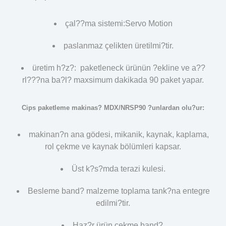
çal??ma sistemi:Servo Motion
paslanmaz çelikten üretilmi?tir.
üretim h?z?: paketleneck ürünün ?ekline ve a??
rl???na ba?l? maxsimum dakikada 90 paket yapar.
Cips paketleme makinas? MDX/NRSP90 ?unlardan olu?ur:
makinan?n ana gödesi, mikanik, kaynak, kaplama,
rol çekme ve kaynak bölümleri kapsar.
Üst k?s?mda terazi kulesi.
Besleme band? malzeme toplama tank?na entegre
edilmi?tir.
Haz?r ürün çekme band?.