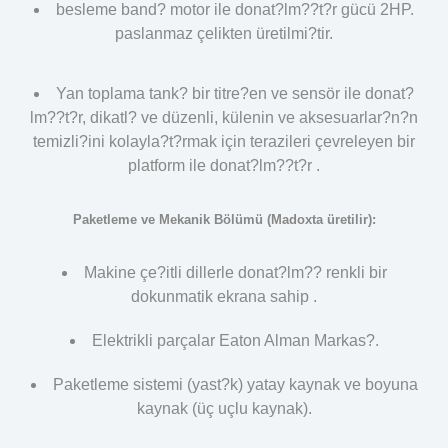
besleme band? motor ile donat?lm??t?r gücü 2HP.
paslanmaz çelikten üretilmi?tir.
Yan toplama tank? bir titre?en ve sensör ile donat?
lm??t?r, dikatl? ve düzenli, külenin ve aksesuarlar?n?n
temizli?ini kolayla?t?rmak için terazileri çevreleyen bir
platform ile donat?lm??t?r .
Paketleme ve Mekanik Bölümü (Madoxta üretilir):
Makine çe?itli dillerle donat?lm?? renkli bir
dokunmatik ekrana sahip .
Elektrikli parçalar Eaton Alman Markas?.
Paketleme sistemi (yast?k) yatay kaynak ve boyuna
kaynak (üç uçlu kaynak).