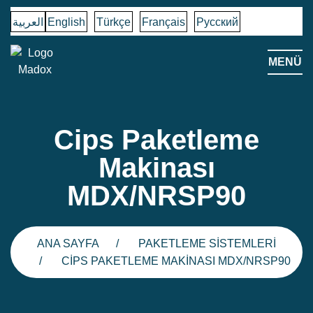
العربية
English
Türkçe
Français
Русский
MENÜ
Cips Paketleme
Makinası
MDX/NRSP90
ANA SAYFA
PAKETLEME SISTEMLERI
CIPS PAKETLEME MAKINASI MDX/NRSP90