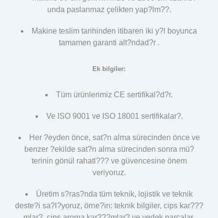
unda paslanmaz çelikten yap?lm??.
Makine teslim tarihinden itibaren iki y?l boyunca
tamamen garanti alt?ndad?r .
Ek bilgiler:
Tüm ürünlerimiz CE sertifikal?d?r.
Ve ISO 9001 ve ISO 18001 sertifikalar?.
Her ?eyden önce, sat?n alma sürecinden önce ve
benzer ?ekilde sat?n alma sürecinden sonra mü?
terinin gönül rahatl??? ve güvencesine önem
veriyoruz.
Üretim s?ras?nda tüm teknik, lojistik ve teknik
deste?i sa?l?yoruz, örne?in: teknik bilgiler, cips kar???
mlar?, cips aroma kar???mlar? ve yedek parçalar.