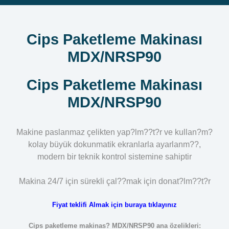
Cips Paketleme Makinası
MDX/NRSP90
Cips Paketleme Makinası
MDX/NRSP90
Makine paslanmaz çelikten yap?lm??t?r ve kullan?m?
kolay büyük dokunmatik ekranlarla ayarlanm??,
modern bir teknik kontrol sistemine sahiptir
Makina 24/7 için sürekli çal??mak için donat?lm??t?r
Fiyat teklifi Almak için buraya tıklayınız
Cips paketleme makinas? MDX/NRSP90 ana özelikleri: