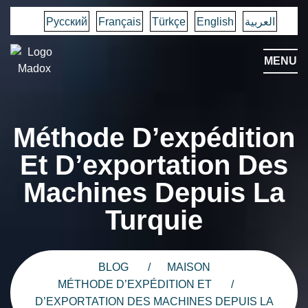
Русский
Français
Türkçe
English
العربية
MENU
Méthode D’expédition
Et D’exportation Des
Machines Depuis La
Turquie
BLOG
MAISON
MÉTHODE D’EXPÉDITION ET
D’EXPORTATION DES MACHINES DEPUIS LA