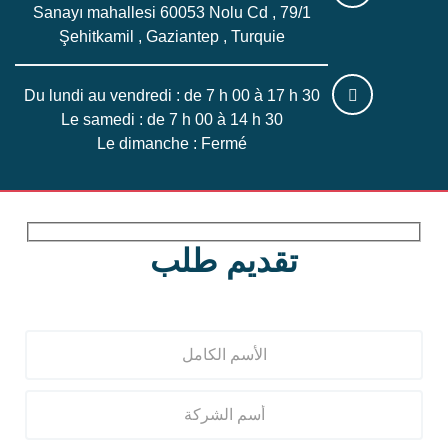
Sanayı mahallesi 60053 Nolu Cd , 79/1
Şehitkamil , Gaziantep , Turquie
Du lundi au vendredi : de 7 h 00 à 17 h 30
Le samedi : de 7 h 00 à 14 h 30
Le dimanche : Fermé
تقديم طلب