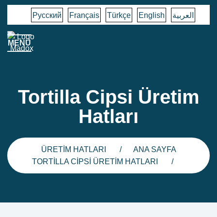
Русский
Français
Türkçe
English
العربية
MENÜ
Tortilla Cipsi Üretim
Hatları
ÜRETIM HATLARI
ANA SAYFA
TORTILLA CIPSI ÜRETIM HATLARI