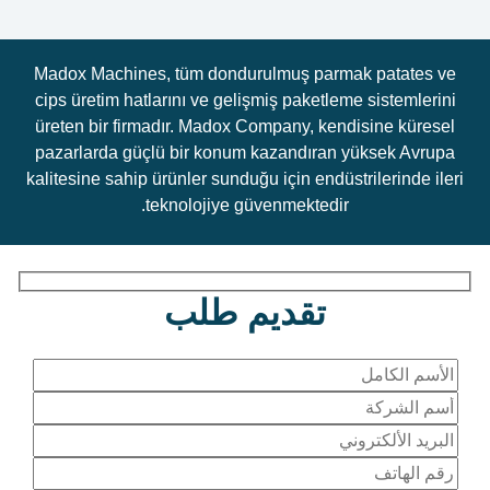
Madox Machines, tüm dondurulmuş parmak patates ve
cips üretim hatlarını ve gelişmiş paketleme sistemlerini
üreten bir firmadır. Madox Company, kendisine küresel
pazarlarda güçlü bir konum kazandıran yüksek Avrupa
kalitesine sahip ürünler sunduğu için endüstrilerinde ileri
teknolojiye güvenmektedir.
تقديم طلب