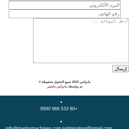
مادوكس
2022
جميع الحقوق محفوظة ©
تم بواسطة
مادوكس ماشينز
+90 533 966 9990
info@madoxmachines.com sobhinatoor@gmail.com